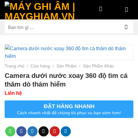
Bỏ
qua
nội
Tìm
dung
kiếm:
Trang chủ
/
Cửa hàng
/
Sản Phẩm
/
Sản Phẩm Khác
Camera dưới nước xoay 360 độ tìm cá
thăm dò thám hiểm
Liên hệ
ĐẶT HÀNG NHANH
Cách nhanh nhất để chúng tôi phục vụ bạn sớm hơn!