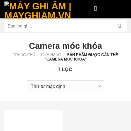
Bỏ
qua
nội
Tìm
dung
kiếm:
Camera móc khóa
TRANG CHỦ
/
CỬA HÀNG
/
SẢN PHẨM ĐƯỢC GẮN THẺ
“CAMERA MÓC KHÓA”
LỌC