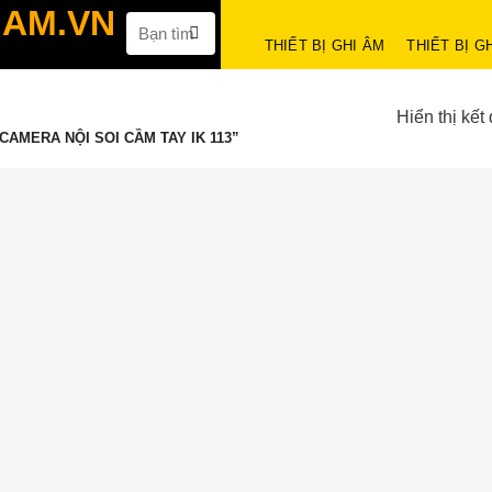
Tìm
kiếm:
THIẾT BỊ GHI ÂM
THIẾT BỊ G
Hiển thị kết
AMERA NỘI SOI CẦM TAY IK 113”