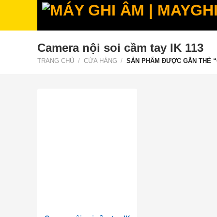
Bỏ
qua
nội
dung
Camera nội soi cầm tay IK 113
TRANG CHỦ
/
CỬA HÀNG
/
SẢN PHẨM ĐƯỢC GẮN THẺ “C