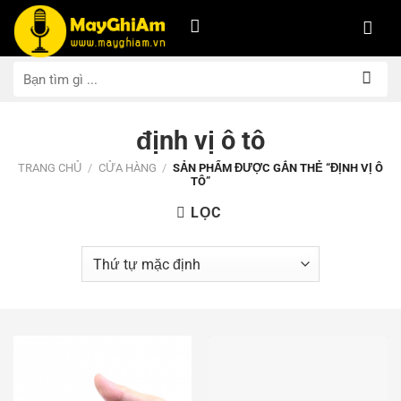
Bỏ
qua
nội
Tìm
dung
kiếm:
định vị ô tô
TRANG CHỦ
/
CỬA HÀNG
/
SẢN PHẨM ĐƯỢC GẮN THẺ “ĐỊNH VỊ Ô
TÔ”
LỌC