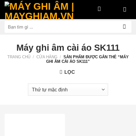
Bỏ
qua
nội
Tìm
dung
kiếm:
Máy ghi âm cài áo SK111
TRANG CHỦ
/
CỬA HÀNG
/
SẢN PHẨM ĐƯỢC GẮN THẺ “MÁY
GHI ÂM CÀI ÁO SK111”
LỌC