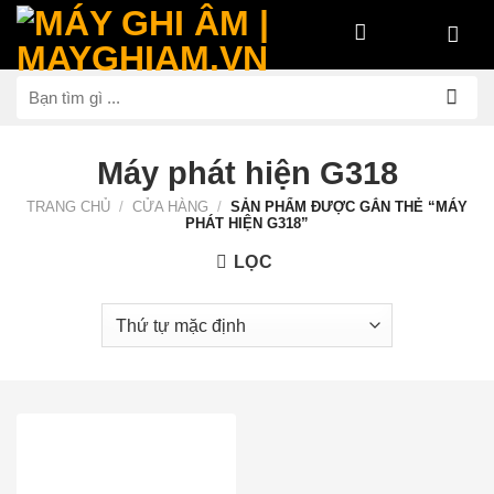
Bỏ
qua
nội
Tìm
dung
kiếm:
Máy phát hiện G318
TRANG CHỦ
/
CỬA HÀNG
/
SẢN PHẨM ĐƯỢC GẮN THẺ “MÁY
PHÁT HIỆN G318”
LỌC