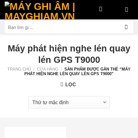
Bỏ
qua
nội
Tìm
dung
kiếm:
Máy phát hiện nghe lén quay
lén GPS T9000
TRANG CHỦ
/
CỬA HÀNG
/
SẢN PHẨM ĐƯỢC GẮN THẺ “MÁY
PHÁT HIỆN NGHE LÉN QUAY LÉN GPS T9000”
LỌC