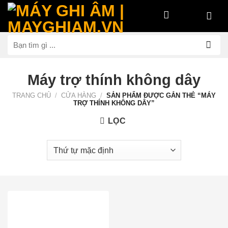
Bỏ
qua
nội
Tìm
dung
kiếm:
Máy trợ thính không dây
TRANG CHỦ
/
CỬA HÀNG
/
SẢN PHẨM ĐƯỢC GẮN THẺ “MÁY
TRỢ THÍNH KHÔNG DÂY”
LỌC