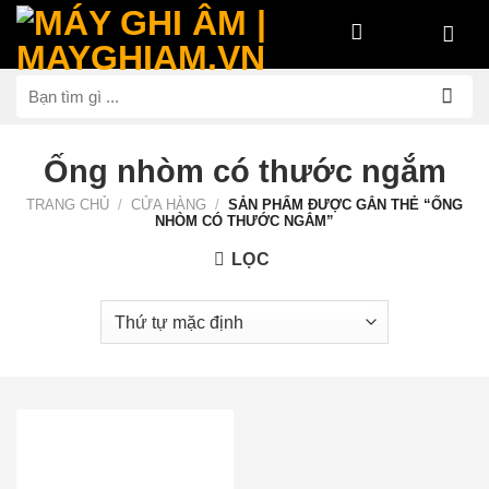
Bỏ
qua
nội
Tìm
dung
kiếm:
Ống nhòm có thước ngắm
TRANG CHỦ
/
CỬA HÀNG
/
SẢN PHẨM ĐƯỢC GẮN THẺ “ỐNG
NHÒM CÓ THƯỚC NGẮM”
LỌC